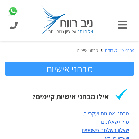
כניסת
תלמידים
כל
מבחני מיון לעבודה
מבחני אישיות
המוצרים
מבית
מבחני אישיות
הכנה
ניב
למבחני
רווח
מיון
לעבודה
בחינות
אילו מבחני אישיות קיימים?
קבלה
מידע
לאקדמיה
כללי
מבחני אמינות ועקביות
מילוי שאלונים
שאלון השלמת משפטים
הכנה
מבחנים
שאלון כן/לא