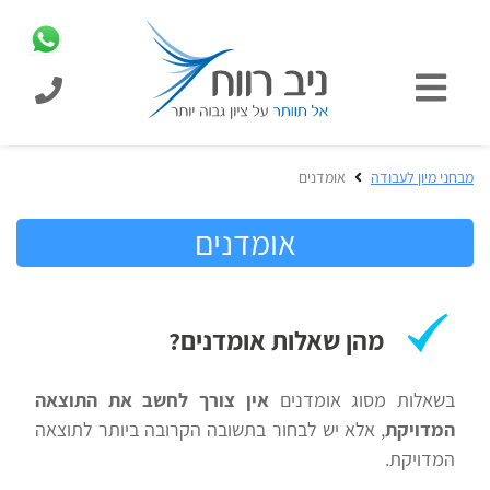
כניסת
תלמידים
כל
מבחני מיון לעבודה
אומדנים
המוצרים
מבית
אומדנים
הכנה
ניב
למבחני
רווח
מיון
לעבודה
בחינות
מהן שאלות אומדנים?
קבלה
מידע
לאקדמיה
כללי
בשאלות מסוג אומדנים
אין צורך לחשב את התוצאה
המדויקת
, אלא יש לבחור בתשובה הקרובה ביותר לתוצאה
המדויקת.
הכנה
מבחנים