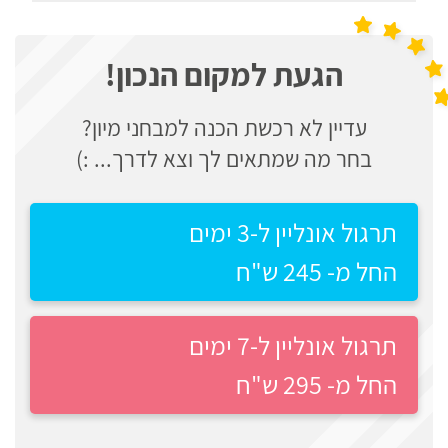
לצה"ל
פסיכוטכניים
הגעת למקום הנכון!
מבחני
בתי
אישיות
ספר
עדיין לא רכשת הכנה למבחני מיון?
יסודיים
בחר מה שמתאים לך וצא לדרך... :)
וחטיבות
אדם
ביניים
מילא
תרגול אונליין ל-3 ימים
קינן
החל מ- 245 ש"ח
הכנה
שפי
למבחני
נציבות
תרגול אונליין ל-7 ימים
מיון
שירות
לעבודה
החל מ- 295 ש"ח
המדינה
ניב