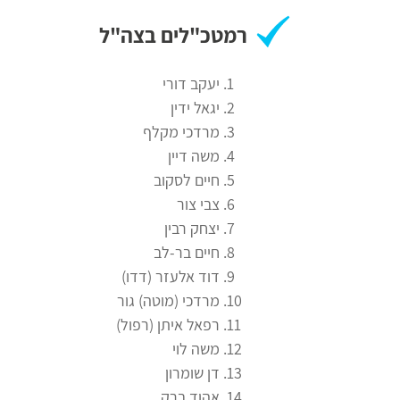
רמטכ"לים בצה"ל
יעקב דורי
יגאל ידין
מרדכי מקלף
משה דיין
חיים לסקוב
צבי צור
יצחק רבין
חיים בר-לב
דוד אלעזר (דדו)
מרדכי (מוטה) גור
רפאל איתן (רפול)
משה לוי
דן שומרון
אהוד ברק