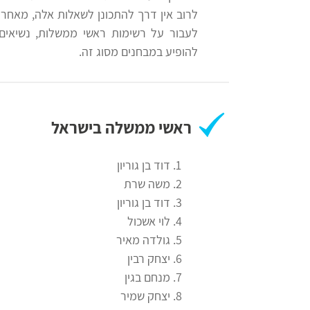
לצה"ל
פסיכוטכניים
לרוב אין דרך להתכונן לשאלות אלה, מאחר 
לעבור על רשימות ראשי ממשלות, נשיאים, ע
להופיע במבחנים מסוג זה.
מבחני
בתי
אישיות
ספר
יסודיים
וחטיבות
ראשי ממשלה בישראל
אדם
ביניים
מילא
דוד בן גוריון
קינן
משה שרת
הכנה
שפי
דוד בן גוריון
למבחני
לוי אשכול
נציבות
מיון
גולדה מאיר
שירות
לעבודה
יצחק רבין
המדינה
מנחם בגין
יצחק שמיר
ניב