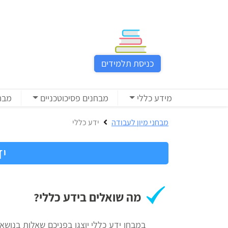
כניסת
תלמידים
כניסת תלמידים
כל
המוצרים
מידע כללי
מבחנים פסיכוטכניים
מבח
מבית
הכנה
ניב
למבחני
מבחני מיון לעבודה
ידע כללי
רווח
מיון
לעבודה
יד
בחינות
קבלה
מידע
לאקדמיה
כללי
מה שואלים בידע כללי?
הכנה
מבחנים
במבחן ידע כללי יוצגו בפניכם שאלות בנושאי