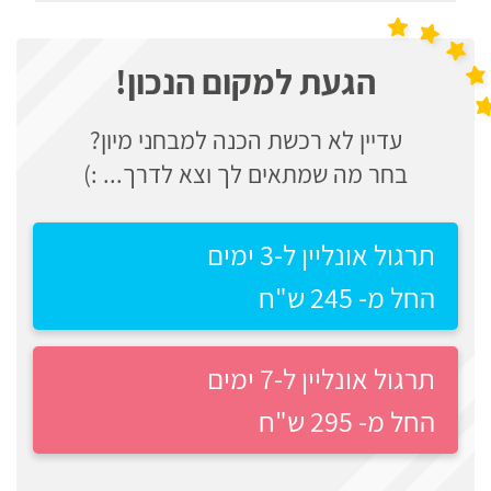
לצה"ל
פסיכוטכניים
הגעת למקום הנכון!
מבחני
בתי
אישיות
ספר
עדיין לא רכשת הכנה למבחני מיון?
יסודיים
בחר מה שמתאים לך וצא לדרך... :)
וחטיבות
אדם
ביניים
מילא
תרגול אונליין ל-3 ימים
קינן
החל מ- 245 ש"ח
הכנה
שפי
למבחני
נציבות
תרגול אונליין ל-7 ימים
מיון
שירות
לעבודה
החל מ- 295 ש"ח
המדינה
ניב