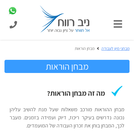
כניסת
תלמידים
כל
מבחני מיון לעבודה
מבחן הוראות
המוצרים
מבית
מבחן הוראות
הכנה
ניב
למבחני
רווח
מיון
לעבודה
בחינות
מה זה מבחן הוראות?
קבלה
מידע
לאקדמיה
כללי
מבחן ההוראות מורכב משאלות שעל מנת להשיב עליהן
נכונה נדרשים בעיקר ריכוז, דיוק ועמידה בזמנים. מעבר
לכך, המבחן בוחן את זכרון העבודה של המועמדים.
הכנה
מבחנים