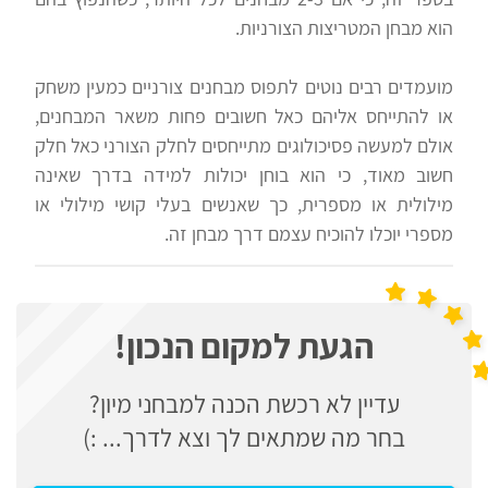
לצה"ל
פסיכוטכניים
הוא מבחן המטריצות הצורניות.
מועמדים רבים נוטים לתפוס מבחנים צורניים כמעין משחק
מבחני
בתי
או להתייחס אליהם כאל חשובים פחות משאר המבחנים,
אישיות
ספר
אולם למעשה פסיכולוגים מתייחסים לחלק הצורני כאל חלק
יסודיים
חשוב מאוד, כי הוא בוחן יכולות למידה בדרך שאינה
וחטיבות
אדם
מילולית או מספרית, כך שאנשים בעלי קושי מילולי או
ביניים
מילא
מספרי יוכלו להוכיח עצמם דרך מבחן זה.
קינן
הכנה
שפי
הגעת למקום הנכון!
למבחני
נציבות
מיון
עדיין לא רכשת הכנה למבחני מיון?
שירות
לעבודה
בחר מה שמתאים לך וצא לדרך... :)
המדינה
ניב