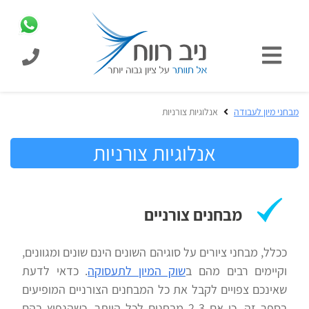
כניסת
תלמידים
כל
מבחני מיון לעבודה
אנלוגיות צורניות
המוצרים
מבית
אנלוגיות צורניות
הכנה
ניב
למבחני
רווח
מיון
לעבודה
בחינות
מבחנים צורניים
קבלה
מידע
לאקדמיה
כללי
ככלל, מבחני ציורים על סוגיהם השונים הינם שונים ומגוונים,
וקיימים רבים מהם ב
שוק המיון לתעסוקה
. כדאי לדעת
שאינכם צפויים לקבל את כל המבחנים הצורניים המופיעים
הכנה
מבחנים
בספר זה, כי אם 2-3 מבחנים לכל היותר, כשהנפוץ בהם