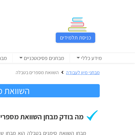
כניסת
תלמידים
כניסת תלמידים
כל
המוצרים
מידע כללי
מבחנים פסיכוטכניים
מבח
מבית
הכנה
ניב
למבחני
מבחני מיון לעבודה
השוואת מספרים בטבלה
רווח
מיון
לעבודה
השוואת מ
בחינות
קבלה
מידע
לאקדמיה
כללי
מה בודק מבחן השוואת מספרי
הכנה
מבחנים
מבחן השוואת סימנים בטבלה הוא מבחן שנו