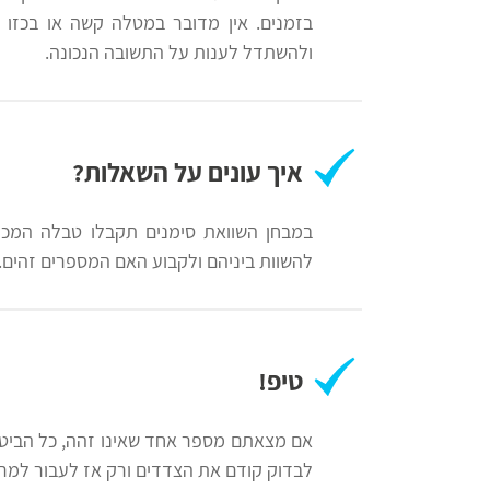
לצה"ל
פסיכוטכניים
בזמנים. אין מדובר במטלה קשה או בכזו 
ולהשתדל לענות על התשובה הנכונה.
מבחני
בתי
אישיות
ספר
יסודיים
איך עונים על השאלות?
וחטיבות
אדם
ביניים
מילא
במבחן השוואת סימנים תקבלו טבלה המכיל
להשוות ביניהם ולקבוע האם המספרים זהים.
קינן
הכנה
שפי
למבחני
נציבות
מיון
טיפ!
שירות
לעבודה
המדינה
אם מצאתם מספר אחד שאינו זהה, כל הביטוי 
לבדוק קודם את הצדדים ורק אז לעבור למרכ
ניב