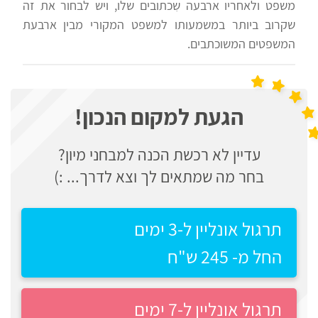
משפט ולאחריו ארבעה שִכתובים שלו, ויש לבחור את זה
לצה"ל
פסיכוטכניים
שקרוב ביותר במשמעותו למשפט המקורי מבין ארבעת
המשפטים המשוכתבים.
מבחני
בתי
אישיות
ספר
יסודיים
הגעת למקום הנכון!
וחטיבות
אדם
ביניים
מילא
עדיין לא רכשת הכנה למבחני מיון?
בחר מה שמתאים לך וצא לדרך... :)
קינן
הכנה
שפי
למבחני
תרגול אונליין ל-3 ימים
נציבות
מיון
החל מ- 245 ש"ח
שירות
לעבודה
המדינה
תרגול אונליין ל-7 ימים
ניב