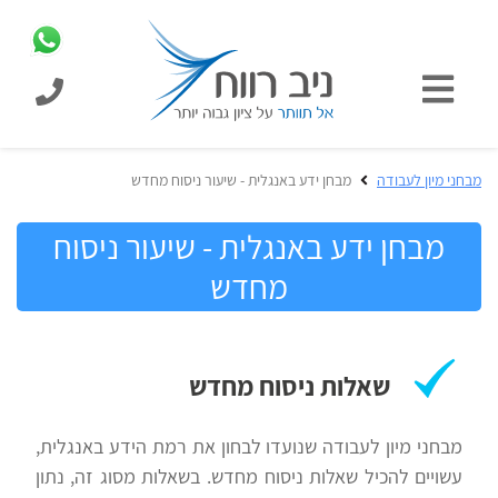
כניסת
תלמידים
כל
מבחני מיון לעבודה
מבחן ידע באנגלית - שיעור ניסוח מחדש
המוצרים
מבית
מבחן ידע באנגלית - שיעור ניסוח
הכנה
ניב
למבחני
מחדש
רווח
מיון
לעבודה
בחינות
קבלה
מידע
שאלות ניסוח מחדש
לאקדמיה
כללי
מבחני מיון לעבודה שנועדו לבחון את רמת הידע באנגלית,
עשויים להכיל שאלות ניסוח מחדש. בשאלות מסוג זה, נתון
הכנה
מבחנים