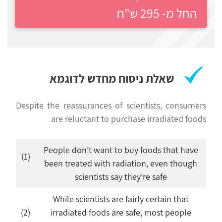
פילת
החל מ- 295 ש"ח
רווח
משטרה
חיפוש
לימודים
שאלת ניסוח מחדש לדוגמא
Despite the reassurances of scientists, consumers
are reluctant to purchase irradiated foods
People don’t want to buy foods that have
(1)
been treated with radiation, even though
scientists say they’re safe
While scientists are fairly certain that
(2)
irradiated foods are safe, most people